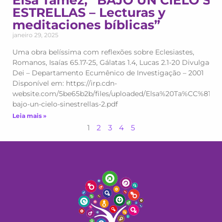
Elsa Tamez, “BAJO UN CIELO SI
ESTRELLAS – Lecturas y
meditaciones bíblicas”
janeiro 29, 2025
Uma obra belíssima com reflexões sobre Eclesiastes,
Romanos, Isaías 65.17-25, Gálatas 1.4, Lucas 2.1-20 Divulgação
Dei – Departamento Ecumênico de Investigação – 2001
Disponível em: https://irp.cdn-
website.com/5be65b2b/files/uploaded/Elsa%20Ta%CC%81me
bajo-un-cielo-sinestrellas-2.pdf
Leia mais »
1
2
3
4
5