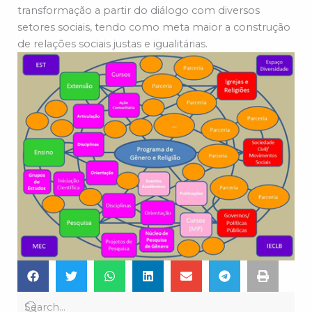
transformação a partir do diálogo com diversos
setores sociais, tendo como meta maior a construção
de relações sociais justas e igualitárias.
S
S
S
S
S
S
S
h
h
h
h
h
h
h
a
a
a
a
a
a
a