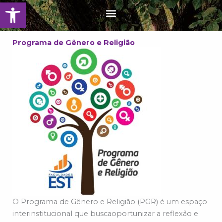
Barra de Ferramentas Aberta
Ir
Menu
para
o
conteúdo
Programa de Gênero e Religião
O Programa de Gênero e Religião (PGR) é um espaço
interinstitucional que buscaoportunizar a reflexão e