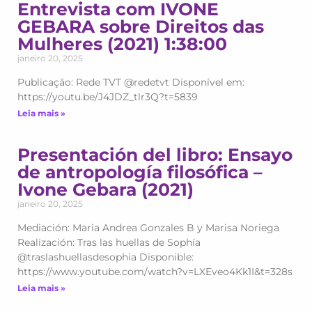
Entrevista com IVONE
GEBARA sobre Direitos das
Mulheres (2021) 1:38:00
janeiro 20, 2025
Publicação: Rede TVT @redetvt Disponível em:
https://youtu.be/J4JDZ_tlr3Q?t=5839
Leia mais »
Presentación del libro: Ensayo
de antropología filosófica –
Ivone Gebara (2021)
janeiro 20, 2025
Mediación: Maria Andrea Gonzales B y Marisa Noriega
Realización: Tras las huellas de Sophía
@traslashuellasdesophia Disponible:
https://www.youtube.com/watch?v=LXEveo4Kk1I&t=328s
Leia mais »