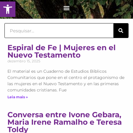
Barra de Ferramentas Aberta
Ir
Menu
para
o
conteúdo
Sear
Espiral de Fe | Mujeres en el
Page
Page
Nuevo Testamento
dezembro 15, 2025
El material es un Cuaderno de Estudios Bíblicos
Comunitarios que pone en el centro el protagonismo de
las mujeres en el Nuevo Testamento y en las primeras
comunidades cristianas. Fue
Leia mais »
Conversa entre Ivone Gebara,
Maria Irene Ramalho e Teresa
Toldy