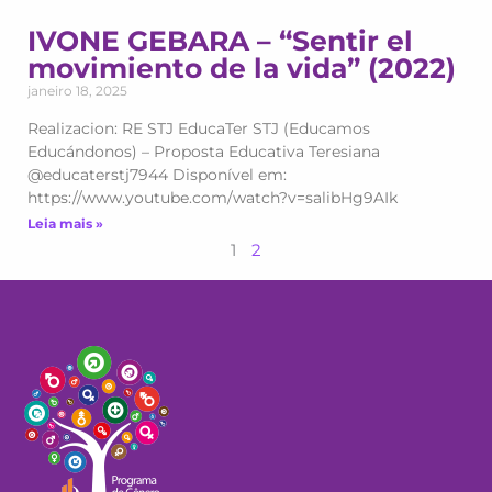
IVONE GEBARA – “Sentir el
movimiento de la vida” (2022)
janeiro 18, 2025
Realizacion: RE STJ EducaTer STJ (Educamos
Educándonos) – Proposta Educativa Teresiana
@educaterstj7944 Disponível em:
https://www.youtube.com/watch?v=salibHg9AIk
Leia mais »
1
2