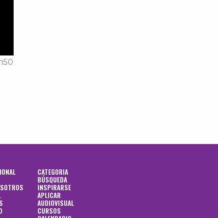
tn50
IONAL
CATEGORIA
BÚSQUEDA
OSOTROS
INSPIRARSE
L
APLICAR
S
AUDIOVISUAL
O
CURSOS