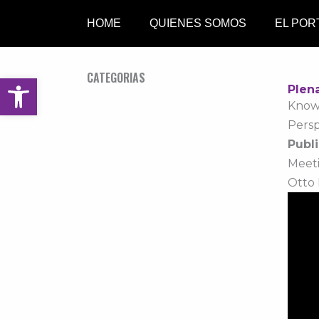
Ir
HOME
QUIENES SOMOS
EL POR
al
contenido
CATEGORIAS
Abrir barra de herramientas
Plen
Know
Persp
Publi
Meet
Otto 