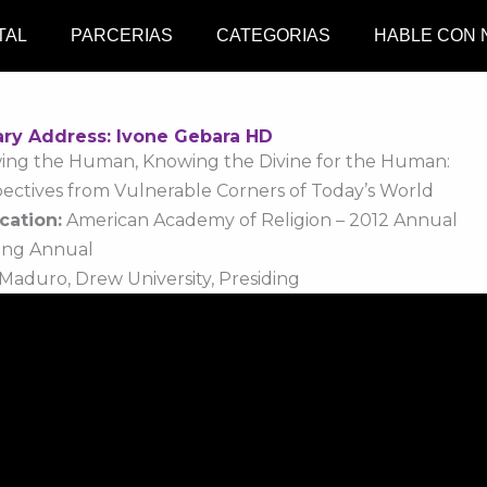
TAL
PARCERIAS
CATEGORIAS
HABLE CON
ary Address: Ivone Gebara HD
ing the Human, Knowing the Divine for the Human:
ectives from Vulnerable Corners of Today’s World
cation:
American Academy of Religion – 2012 Annual
ing Annual
Maduro, Drew University, Presiding