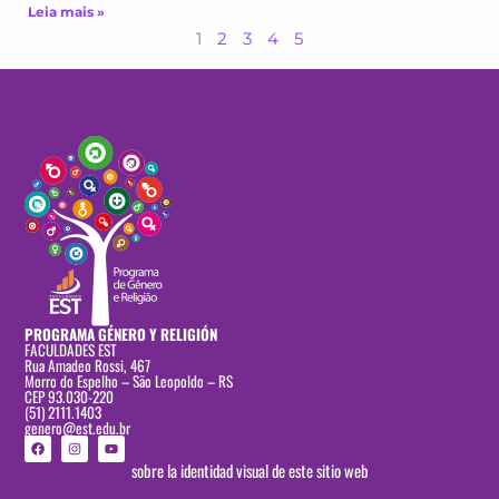
Leia mais »
1
2
3
4
5
PROGRAMA GÉNERO Y RELIGIÓN
FACULDADES EST
Rua Amadeo Rossi, 467
Morro do Espelho – São Leopoldo – RS
CEP 93.030-220
(51) 2111.1403
genero@est.edu.br
F
I
Y
a
n
o
c
s
u
sobre la identidad visual de este sitio web
e
t
t
b
a
u