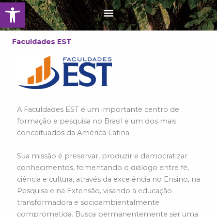
Abrir barra de herramientas
Ir
Menu
al
contenido
Faculdades EST
A Faculdades EST é um importante centro de
formação e pesquisa no Brasil e um dos mais
conceituados da América Latina.
Sua missão é preservar, produzir e democratizar
conhecimentos, fomentando o diálogo entre fé,
ciência e cultura, através da excelência no Ensino, na
Pesquisa e na Extensão, visando à educação
transformadora e socioambientalmente
comprometida. Busca permanentemente ser uma