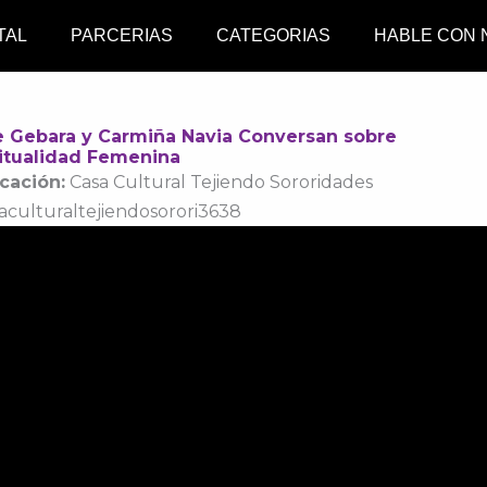
TAL
PARCERIAS
CATEGORIAS
HABLE CON
e Gebara y Carmiña Navia Conversan sobre
ritualidad Femenina
cación:
Casa Cultural Tejiendo Sororidades
culturaltejiendosorori3638