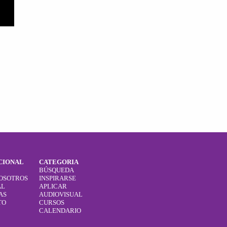
CIONAL
CATEGORIA
BÚSQUEDA
OSOTROS
INSPIRARSE
AL
APLICAR
AS
AUDIOVISUAL
TO
CURSOS
CALENDARIO