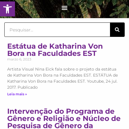
Abrir barra de herramientas
Ir
Menu
al
contenido
Sear
Estátua de Katharina Von
Page
Page
Page
Page
Page
Bora na Faculdades EST
marzo 6, 2023
Artista Visual Nina Eick fala sobre o projeto da estátua
de Katharina Von Bora na Faculdades EST. ESTÁTUA de
Katharina Von Bora na Faculdades EST. Youtube, 24 jul.
2017. Publicado
Leia mais »
Intervenção do Programa de
Gênero e Religião e Núcleo de
Pesquisa de Gênero da